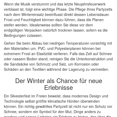
Wenn die Musik verstummt und das letzte Neujahrsfeuerwerk
verblasst ist, folgt eine wichtige Phase. Die Pflege Ihres Partyzelts
nach dem Wintereinsatz beeinflusst direkt dessen Lebensdauer.
Frost und Feuchtigkeit können dazu führen, dass die Planen
steifer werden. Idealerweise sollten Sie diese vor dem
endgültigen Verpacken natürlich trocknen lassen, sofern es die
Bedingungen zulassen.
Gehen Sie beim Abbau bei niedrigen Temperaturen vorsichtig mit
den Materialien um. PVC- und Polyesterplanen können bei
extremem Frost an Elastizität verlieren. Falls das Zelt auf Schnee
oder nassem Boden stand, reinigen Sie die Unterkonstruktion und
die Sandsäcke von Schmutz und Salz, um Korrosion oder
Schäden an den Textilien während der Lagerung zu vermeiden.
Der Winter als Chance für neue
Erlebnisse
Ein Silvesterfest im Freien beweist, dass modernes Design und
Technologie selbst größte klimatische Hürden überwinden
können. Ein richtig gewähltes Partyzelt ist nicht nur ein Schutz vor
Schnee, sondern ein Symbol für den Mut, Dinge anders zu
machen und seinen Liebsten ein Erlebnis zu bieten, das über die