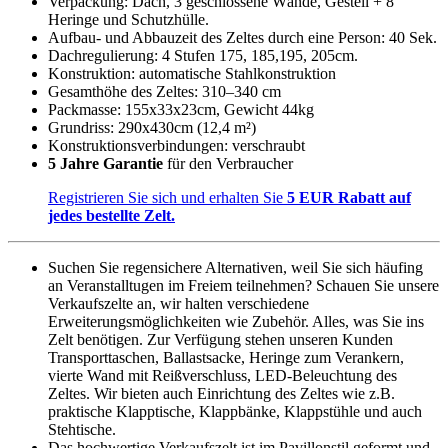
Verpackung: Dach, 3 geschlossene Wände, Gestell + 8
Heringe und Schutzhülle.
Aufbau- und Abbauzeit des Zeltes durch eine Person: 40 Sek.
Dachregulierung: 4 Stufen 175, 185,195, 205cm.
Konstruktion: automatische Stahlkonstruktion
Gesamthöhe des Zeltes: 310–340 cm
Packmasse: 155x33x23cm, Gewicht 44kg
Grundriss: 290x430cm (12,4 m²)
Konstruktionsverbindungen: verschraubt
5 Jahre Garantie
für den Verbraucher
Registrieren Sie sich und erhalten Sie
5 EUR Rabatt auf
jedes bestellte Zelt.
Suchen Sie regensichere Alternativen, weil Sie sich häufing
an Veranstalltugen im Freiem teilnehmen? Schauen Sie unsere
Verkaufszelte an, wir halten verschiedene
Erweiterungsmöglichkeiten wie Zubehör. Alles, was Sie ins
Zelt benötigen. Zur Verfügung stehen unseren Kunden
Transporttaschen, Ballastsacke, Heringe zum Verankern,
vierte Wand mit Reißverschluss, LED-Beleuchtung des
Zeltes. Wir bieten auch Einrichtung des Zeltes wie z.B.
praktische Klapptische, Klappbänke, Klappstühle und auch
Stehtische.
Das hochwertige Verkaufszelt ist im Pavillonstil geformt und